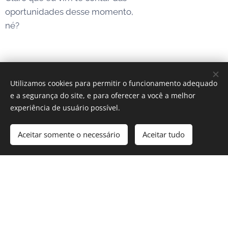
oportunidades desse momento,
né?
Janeiro Branco:
Utilizamos cookies para permitir o funcionamento adequado
Oportunidades e
e a segurança do site, e para oferecer a você a melhor
experiência de usuário possível.
Temas
21/12/2023
Aceitar somente o necessário
Aceitar tudo
Janeiro Branco: O Papel do Coach
na Promoção da Saúde Mental e
Bem-Estar
Terapeuta