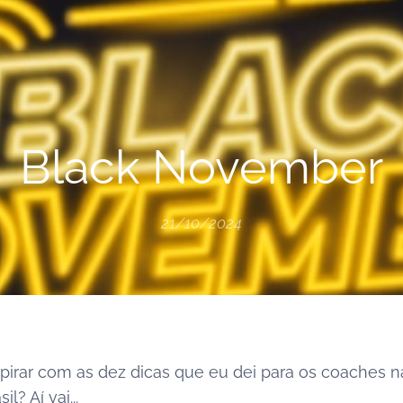
Black November
21/10/2024
nspirar com as dez dicas que eu dei para os coaches n
l? Aí vai...