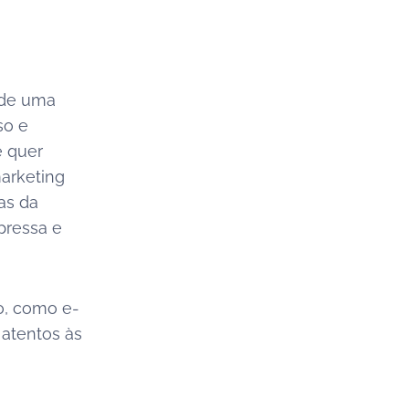
 de uma
so e
ê quer
marketing
as da
pressa e
o, como e-
 atentos às