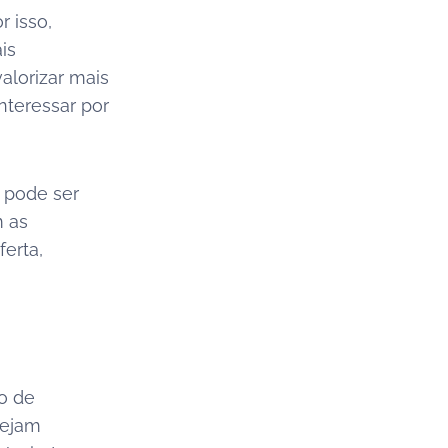
 isso,
is
lorizar mais
teressar por
 pode ser
m as
ferta,
o de
tejam