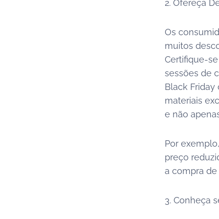
2. Ofereça D
Os consumido
muitos desco
Certifique-s
sessões de co
Black Frida
materiais exc
e não apenas
Por exemplo,
preço reduzi
a compra de 
3. Conheça s