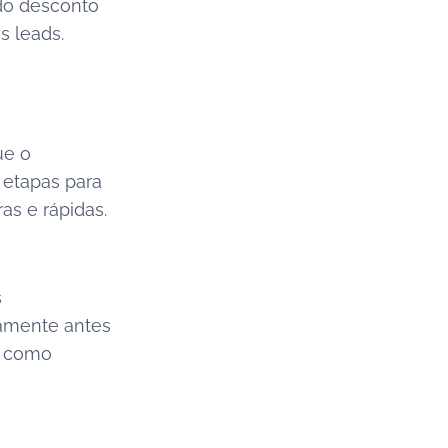
 do desconto
s leads.
ue o
 etapas para
as e rápidas.
s
tamente antes
, como