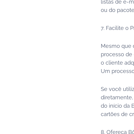
listas de e-
ou do pacote
7. Facilite 
Mesmo que o 
processo de 
o cliente adq
Um processo 
Se você util
diretamente,
do início da
cartões de cré
8. Ofereça B