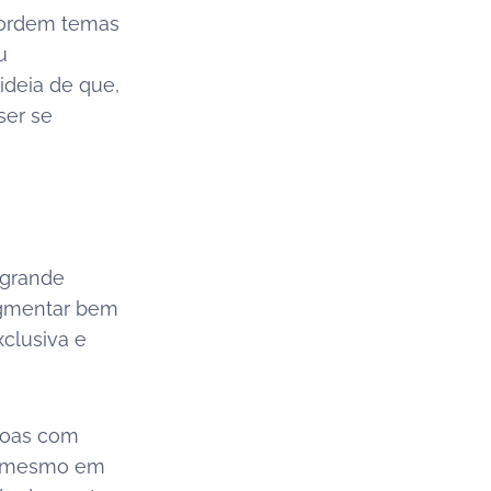
abordem temas
u
ideia de que,
ser se
 grande
egmentar bem
xclusiva e
soas com
té mesmo em