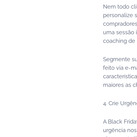
Nem todo cli
personalize 
compradores
uma sessão i
coaching de 
Segmente sua
feito via e-
característic
maiores as c
4. Crie Urgên
A Black Frid
urgência nos