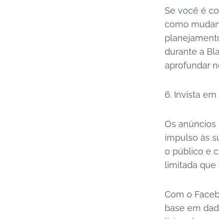
Se você é co
como mudança
planejamento
durante a Bl
aprofundar n
6. Invista e
Os anúncios 
impulso às s
o público e 
limitada que
Com o Faceb
base em dad