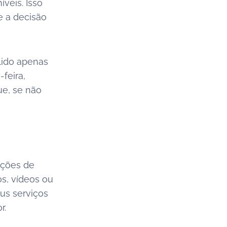
veis. Isso
e a decisão
lido apenas
feira,
ue, se não
oções de
os, vídeos ou
us serviços
r.