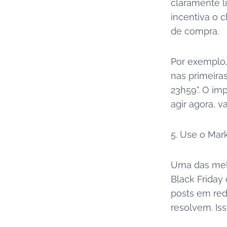
claramente l
incentiva o 
de compra.
Por exemplo,
nas primeira
23h59". O imp
agir agora, 
5. Use o Mar
Uma das melh
Black Friday 
posts em red
resolvem. Is