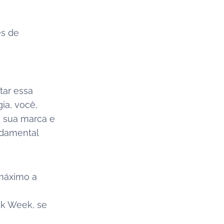
es de
ar essa
ia, você,
a sua marca e
ndamental
 máximo a
ck Week, se