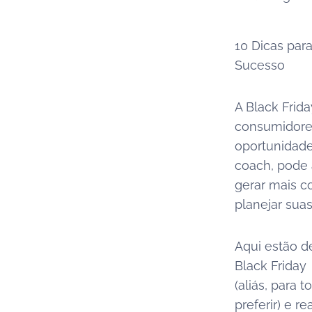
10 Dicas par
Sucesso
A Black Fri
consumidore
oportunidade
coach, pode 
gerar mais c
planejar sua
Aqui estão d
Black Friday
(aliás, para
preferir) e r