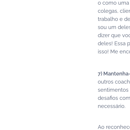
o como uma 
colegas, cli
trabalho e d
sou um deles
dizer que vo
deles! Essa 
isso! Me enc
7) Mantenha-
outros coach
sentimentos 
desafios com
necessário.
Ao reconhece