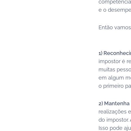
competência.
e o desempen
Então vamos 
1) Reconheci
impostor é r
muitas pess
em algum mom
o primeiro p
2) Mantenha 
realizações 
do impostor.
Isso pode aj