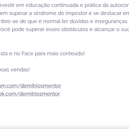
investir em educação continuada e prática da autoco
m superar a síndrome do impostor e se destacar e
embre-se de que é normal ter dúvidas e insegurança
 você pode superar esses obstáculos e alcançar o s
nsta e no Face para mais conteúdo!
boas vendas!
am.com/demitriosmentor
k.com/demitriosmentor