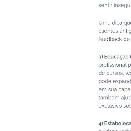
sentir insegu
Uma dica qu
clientes ant
feedback de
3) Educação
profissional
de cursos, w
pode expandi
em sua capa
também ajuda
exclusivo so
4) Estabeleç