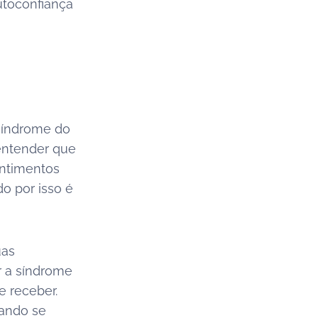
utoconfiança
 síndrome do
 entender que
entimentos
o por isso é
uas
r a síndrome
e receber.
uando se