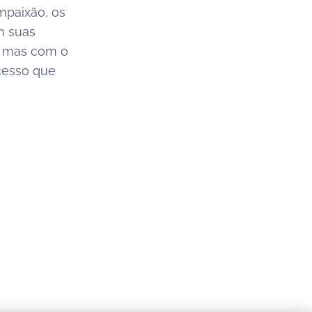
mpaixão, os
m suas
s, mas com o
ucesso que