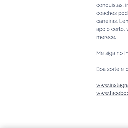
conquistas, 
coaches pode
carreiras. L
apoio certo,
merece.
Me siga no I
Boa sorte e 
www.instagr
www.faceboo