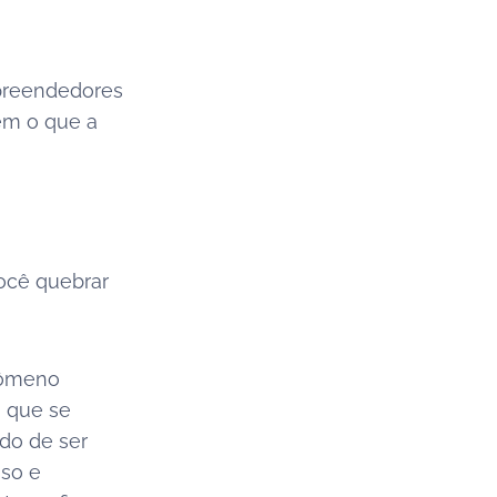
mpreendedores
em o que a
você quebrar
nômeno
, que se
do de ser
sso e