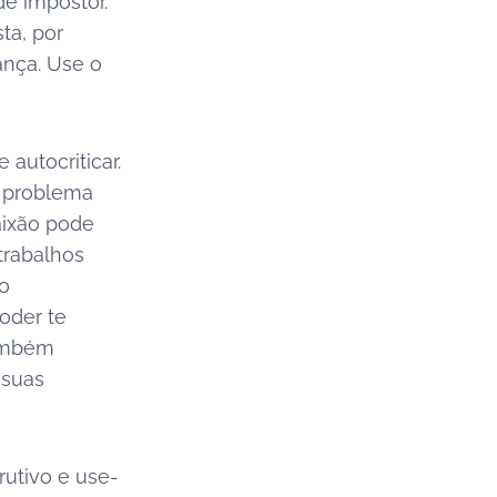
de impostor.
ta, por
ança. Use o
 autocriticar.
á problema
aixão pode
trabalhos
 o
oder te
também
 suas
rutivo e use-