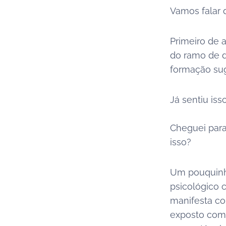
Vamos falar 
Primeiro de 
do ramo de 
formação sug
Já sentiu iss
Cheguei para 
isso?
Um pouquinh
psicológico 
manifesta c
exposto como