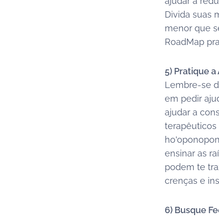
ajudar a red
Divida suas
menor que se
RoadMap pra 
5) Pratique 
Lembre-se de
em pedir aju
ajudar a cons
terapêuticos
ho'oponopono
ensinar as r
podem te tra
crenças e in
6) Busque Fe