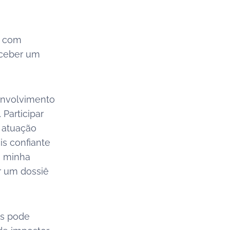
r com
eceber um
envolvimento
Participar
e atuação
s confiante
a minha
r um dossiê
is pode