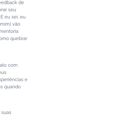
feedback de
orar seu
É eu sei, eu
 mim) vão
mentoria
como quebrar
tato com
eus
xperiências e
hos quando
 suas