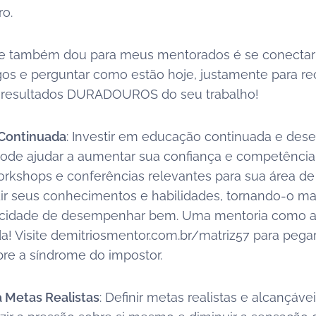
ro.
e também dou para meus mentorados é se conecta
igos e perguntar como estão hoje, justamente para r
 resultados DURADOUROS do seu trabalho!
 Continuada
: Investir em educação continuada e des
 pode ajudar a aumentar sua confiança e competência. 
orkshops e conferências relevantes para sua área d
r seus conhecimentos e habilidades, tornando-o mai
cidade de desempenhar bem. Uma mentoria como 
! Visite demitriosmentor.com.br/matriz57 para pega
bre a síndrome do impostor.
a Metas Realistas
: Definir metas realistas e alcançáve