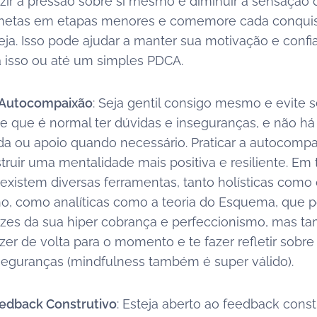
uzir a pressão sobre si mesmo e diminuir a sensação 
 metas em etapas menores e comemore cada conquis
ja. Isso pode ajudar a manter sua motivação e confi
isso ou até um simples PDCA.
a Autocompaixão
: Seja gentil consigo mesmo e evite se
 que é normal ter dúvidas e inseguranças, e não h
da ou apoio quando necessário. Praticar a autocomp
truir uma mentalidade mais positiva e resiliente. Em 
 existem diversas ferramentas, tanto holísticas como
, como analíticas como a teoria do Esquema, que p
aízes da sua hiper cobrança e perfeccionismo, mas 
zer de volta para o momento e te fazer refletir sobre
seguranças (mindfulness também é super válido).
edback Construtivo
: Esteja aberto ao feedback const