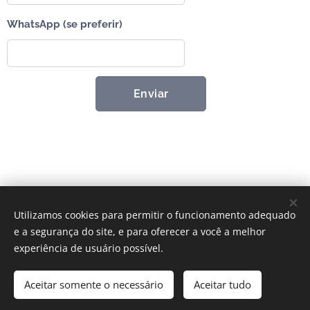
WhatsApp (se preferir)
Enviar
Utilizamos cookies para permitir o funcionamento adequado
e a segurança do site, e para oferecer a você a melhor
experiência de usuário possível.
Agência WinMarket • Demitrios de Souza • Mentoria de Vendas
Aceitar somente o necessário
Aceitar tudo
Desenvolvido por
Webnode
Cookies